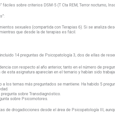
 fáciles sobre criterios DSM-5 (T Cta REM, Terror nocturno, Ins
s”:
mientos sexuales (compartida con Terapias 6). Si se analiza des
 mientras que desde la de terapias es fácil.
incluido 14 preguntas de Psicopatología 3, dos de ellas de rese
encia con respecto al año anterior, tanto en el número de pregun
 de esta asignatura aparecían en el temario y habían sido trabaj
to a los temas más preguntados se mantiene. Ha habido 5 pregu
edad.
a pregunta sobre Transdiagnóstico.
egunta sobre Psicomotores.
tas de drogadicciones desde el área de Psicopatología III, aunqu