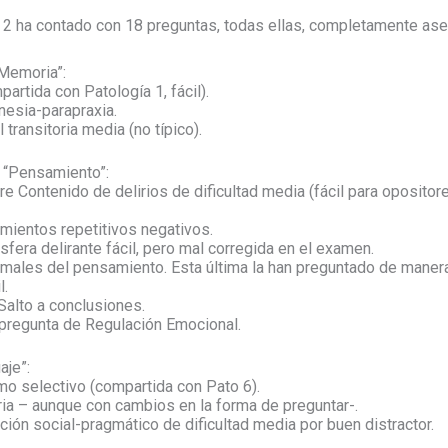
 2 ha contado con 18 preguntas, todas ellas, completamente ase
Memoria”:
rtida con Patología 1, fácil).
nesia-parapraxia.
transitoria media (no típico).
e “Pensamiento”:
re Contenido de delirios de dificultad media (fácil para oposito
mientos repetitivos negativos.
fera delirante fácil, pero mal corregida en el examen.
males del pensamiento. Esta última la han preguntado de manera
l.
Salto a conclusiones.
pregunta de Regulación Emocional.
aje”:
mo selectivo (compartida con Pato 6).
tria – aunque con cambios en la forma de preguntar-.
ión social-pragmático de dificultad media por buen distractor.