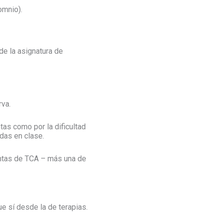
omnio).
de la asignatura de
rva.
tas como por la dificultad
adas en clase.
ntas de TCA – más una de
e sí desde la de terapias.