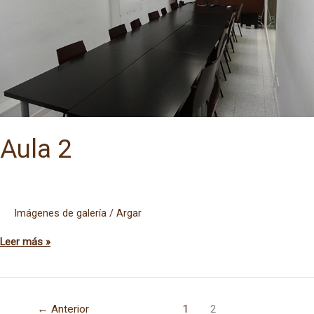
Aula 2
Imágenes de galería
/
Argar
Aula
Leer más »
2
←
Anterior
1
2