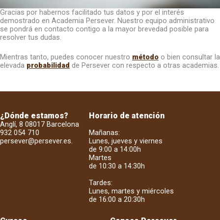
Gracias por habernos facilitado tus datos y por el interés
demostrado en Academia Persever. Nuestro equipo administrativo
se pondrá en contacto contigo a la mayor brevedad posible para
resolver tus dudas.
Mientras tanto, puedes conocer nuestro
método
o bien consultar la
elevada
probabilidad
de Persever con respecto a otras academias.
¿Dónde estamos?
Horario de atención
Anglí, 8 08017 Barcelona
932 054 710
Mañanas:
persever@persever.es
.
Lunes, jueves y viernes
de 9:00 a 14:00h
Martes
de 10:30 a 14:30h
Tardes:
Lunes, martes y miércoles
de 16:00 a 20:30h