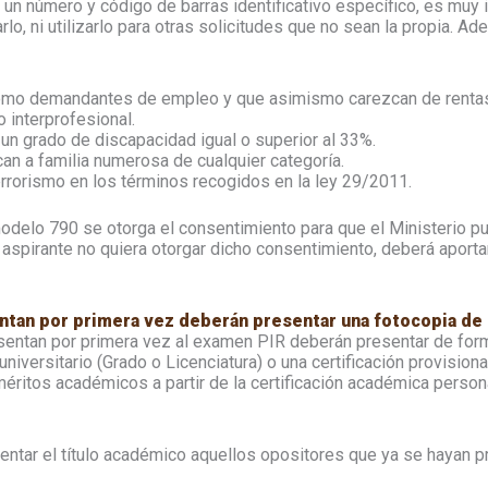
un número y código de barras identificativo específico, es muy i
rlo, ni utilizarlo para otras solicitudes que no sean la propia. 
como demandantes de empleo y que asimismo carezcan de renta
o interprofesional.
un grado de discapacidad igual o superior al 33%.
an a familia numerosa de cualquier categoría.
errorismo en los términos recogidos en la ley 29/2011.
 modelo 790 se otorga el consentimiento para que el Ministerio pu
l aspirante no quiera otorgar dicho consentimiento, deberá aporta
tan por primera vez deberán presentar una fotocopia de su
entan por primera vez al examen PIR deberán presentar de forma 
niversitario (Grado o Licenciatura) o una certificación provisiona
méritos académicos a partir de la certificación académica person
sentar el título académico aquellos opositores que ya se hayan 