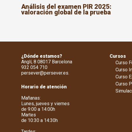
Análisis del examen PIR 2025:
valoración global de la prueba
¿Dónde estamos?
Cursos
Anglí, 8 08017 Barcelona
Curso Fu
932 054 710
Curso I
persever@persever.es
.
Curso E
Curso 
Horario de atención
Simulac
Mañanas:
Lunes, jueves y viernes
de 9:00 a 14:00h
Martes
de 10:30 a 14:30h
Tardes: