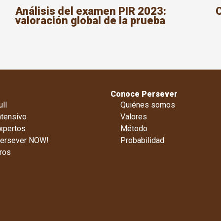
Análisis del examen PIR 2023:
valoración global de la prueba
Conoce Persever
ll
Quiénes somos
ntensivo
Valores
xpertos
Método
Persever NOW!
Probabilidad
ros